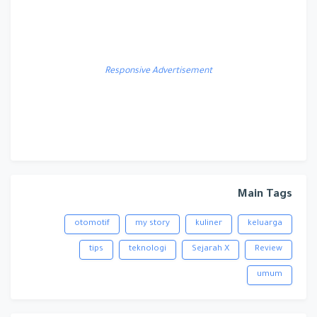
Responsive Advertisement
Main Tags
otomotif
my story
kuliner
keluarga
tips
teknologi
Sejarah X
Review
umum