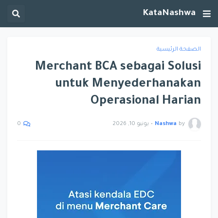
KataNashwa
الصفحة الرئيسية
Merchant BCA sebagai Solusi
untuk Menyederhanakan
Operasional Harian
by
Nashwa
•
يونيو 10, 2026
0