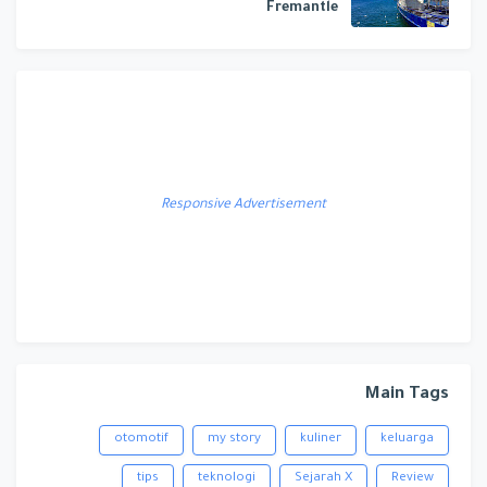
Fremantle
Responsive Advertisement
Main Tags
otomotif
my story
kuliner
keluarga
tips
teknologi
Sejarah X
Review