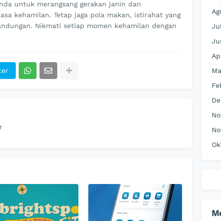
nda untuk merangsang gerakan janin dan
Ag
a kehamilan. Tetap jaga pola makan, istirahat yang
andungan. Nikmati setiap momen kehamilan dengan
Ju
Ju
Ap
Ma
ter
Fe
De
No
r
No
Ok
M