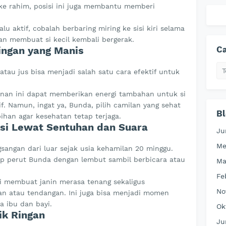
 ke rahim, posisi ini juga membantu memberi
lu aktif, cobalah berbaring miring ke sisi kiri selama
kan membuat si kecil kembali bergerak.
Ca
ingan yang Manis
atau jus bisa menjadi salah satu cara efektif untuk
nan ini dapat memberikan energi tambahan untuk si
if. Namun, ingat ya, Bunda, pilih camilan yang sehat
Bl
han agar kesehatan tetap terjaga.
ksi Lewat Sentuhan dan Suara
Ju
Me
angan dari luar sejak usia kehamilan 20 minggu.
 perut Bunda dengan lembut sambil berbicara atau
Ma
Fe
li membuat janin merasa tenang sekaligus
No
n atau tendangan. Ini juga bisa menjadi momen
 ibu dan bayi.
Ok
ik Ringan
Ju