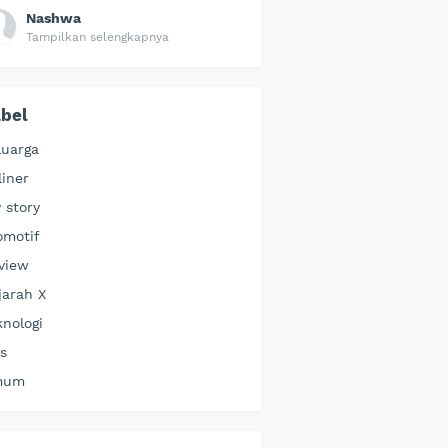
Nashwa
Tampilkan selengkapnya
bel
luarga
liner
 story
omotif
view
jarah X
knologi
ps
mum