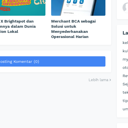
X Brightspot dan
Merchant BCA sebagai
annya dalam Dunia
Solusi untuk
ion Lokal
Menyederhanakan
La
Operasional Harian
ke
ku
my
osting Komentar (0)
ot
Re
Lebih lama
Se
te
ti
u