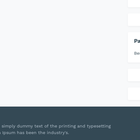
P
Be
 simply dummy text of the printing and typesetting
m Ipsum has been the industry's.