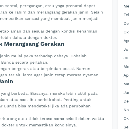
alan santai, peregangan, atau yoga prenatal dapat
Me
ah ke rahim dan merangsang gerakan janin. Selain
Fe
i memberikan sensasi yang membuat janin menjadi
De
 tetap aman dan sesuai dengan kondisi kehamilan
Ok
erlebih dahulu dengan dokter.
Ag
uk Merangsang Gerakan
Ju
 janin mulai peka terhadap cahaya. Cobalah
Ju
t Bunda secara perlahan.
Me
engan bergerak atau berpindah posisi. Namun,
gan terlalu lama agar janin tetap merasa nyaman.
Ap
Janin
Ma
Ja
 yang berbeda. Biasanya, mereka lebih aktif pada
kan atau saat ibu beristirahat. Penting untuk
De
gar Bunda bisa mendeteksi jika ada perubahan
No
Ok
berkurang atau tidak terasa sama sekali dalam waktu
n dokter untuk memastikan kondisinya.
Se