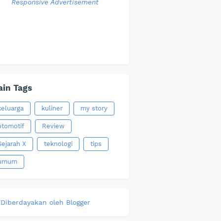
Responsive Advertisement
in Tags
keluarga
kuliner
my story
otomotif
Review
Sejarah X
teknologi
tips
umum
Diberdayakan oleh Blogger