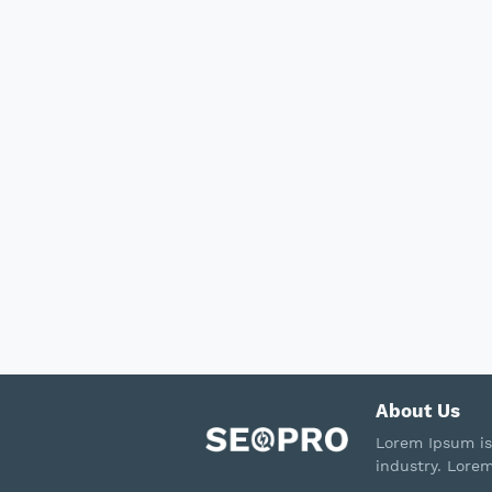
About Us
Lorem Ipsum is
industry. Lore