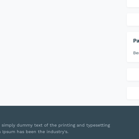
P
Be
 simply dummy text of the printing and typesetting
m Ipsum has been the industry's.