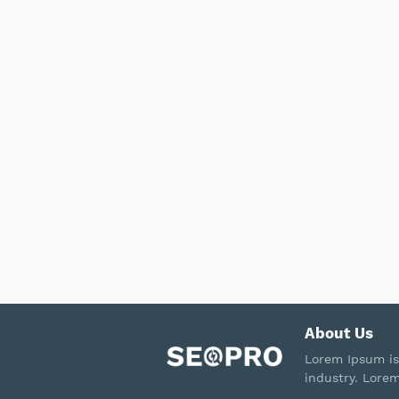
About Us
Lorem Ipsum is
industry. Lore