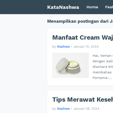
KataNashwa
Home
Fea
Menampilkan postingan dari J
Manfaat Cream Waj
by
Nashwa
•
Januari 10, 2024
Hai, teman-
dengan kal
diantara ki
membahas m
Pertama-…
Tips Merawat Keseh
by
Nashwa
•
Januari 08, 2024