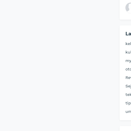
La
ke
ku
my
ot
Re
Se
te
ti
u