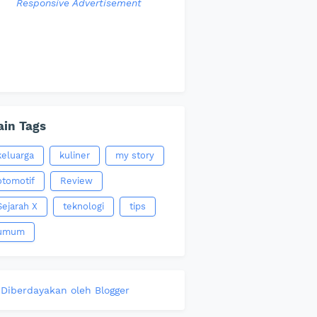
Responsive Advertisement
in Tags
keluarga
kuliner
my story
otomotif
Review
Sejarah X
teknologi
tips
umum
Diberdayakan oleh Blogger