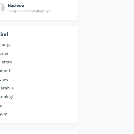
Nashwa
Tampilkan selengkapnya
bel
luarga
liner
 story
omotif
view
jarah X
knologi
ps
mum