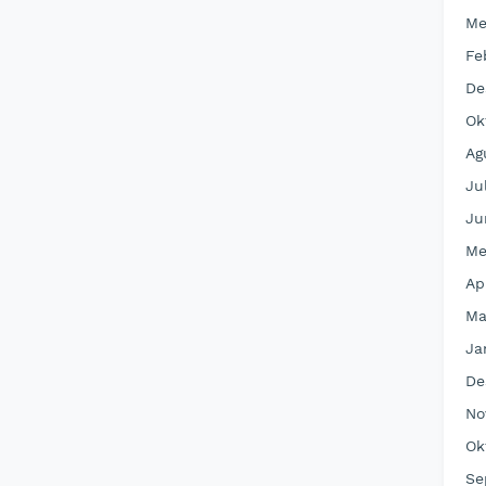
Me
Fe
De
Ok
Ag
Ju
Ju
Me
Ap
Ma
Ja
De
No
Ok
Se