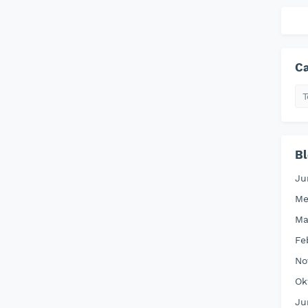
Ca
Bl
Ju
Me
Ma
Fe
No
Ok
Ju