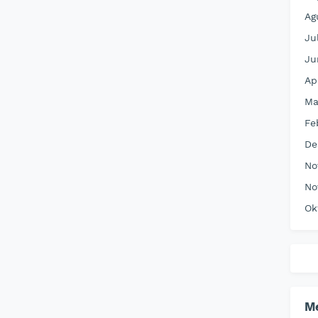
Ag
Ju
Ju
Ap
Ma
Fe
De
No
No
Ok
M