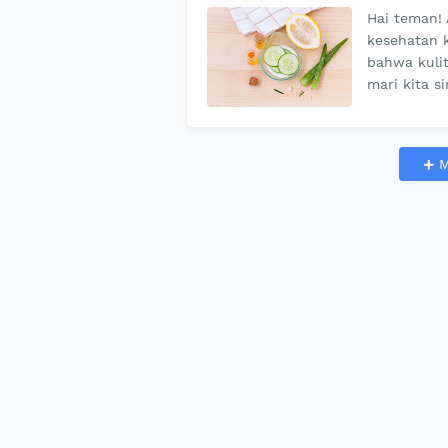
Hai teman!
kesehatan k
bahwa kulit
mari kita 
M