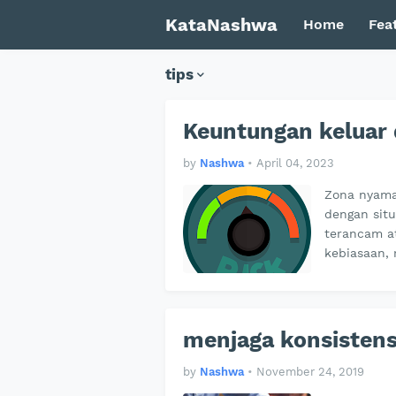
KataNashwa
Home
Fea
tips
Keuntungan keluar 
by
Nashwa
•
April 04, 2023
Zona nyama
dengan situ
terancam a
kebiasaan, 
menjaga konsistens
by
Nashwa
•
November 24, 2019