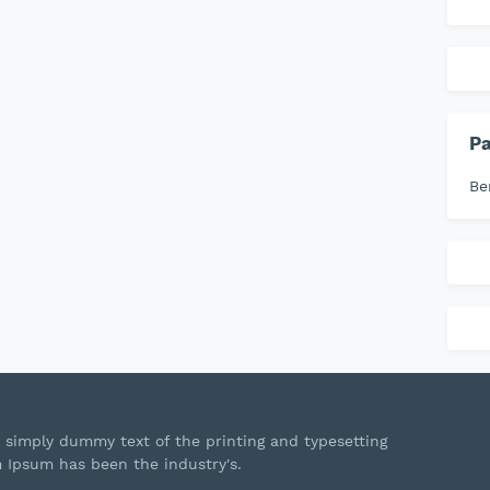
P
Be
 simply dummy text of the printing and typesetting
m Ipsum has been the industry's.