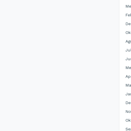
Me
Fe
De
Ok
Ag
Ju
Ju
Me
Ap
Ma
Ja
De
No
Ok
Se