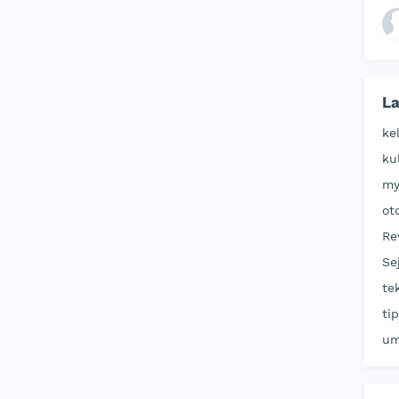
La
ke
ku
my
ot
Re
Se
te
ti
u