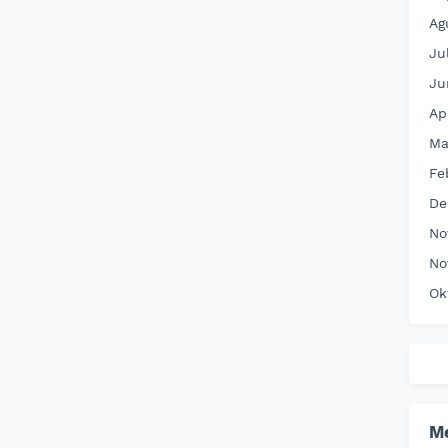
Ag
Ju
Ju
Ap
Ma
Fe
De
No
No
Ok
M