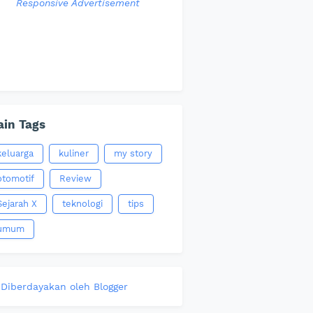
Responsive Advertisement
in Tags
keluarga
kuliner
my story
otomotif
Review
Sejarah X
teknologi
tips
umum
Diberdayakan oleh Blogger