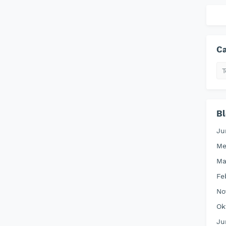
Ca
Bl
Ju
Me
Ma
Fe
No
Ok
Ju