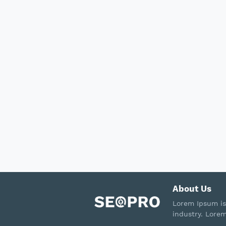
About Us
Lorem Ipsum is
industry. Lore