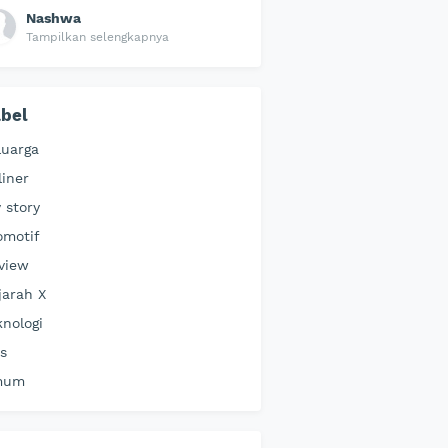
Nashwa
Tampilkan selengkapnya
bel
luarga
liner
 story
omotif
view
jarah X
knologi
ps
mum