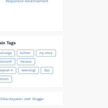
Responsive Advertisement
in Tags
keluarga
kuliner
my story
otomotif
Review
Sejarah X
teknologi
tips
umum
Diberdayakan oleh Blogger