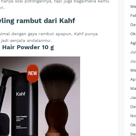
hanya soal potongannya, tapi juga bagaimana kamu
Me
i.
Fe
ling rambut dari Kahf
De
Ok
simal dengan gaya rambut apapun, Kahf punya
 jadi senjata andalanmu:
Ag
e Hair Powder 10 g
Ju
Ju
Me
Ap
Ma
Ja
De
No
Ok
Se