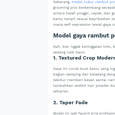
Sekarang,
model cukur rambut pri
grooming pria berkembang secepat 
antara belah pinggir, cepak, dan g
kamu tampil sesuai kepribadian d
mana self-expression lewat gaya 
Model gaya rambut p
Nah, biar nggak ketinggalan tren,
sedang naik daun:
1. Textured Crop Moder
Gaya ini cocok buat kamu yang ing
bagian samping dan belakang denga
tekstur memberi kesan santai namu
tambahkan sedikit hair powder bi
seharian.
2. Taper Fade
Model ini jadi favorit pria profe