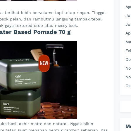
Ag
terlihat lebih bervolume tapi tetap ringan. Tinggal
Ju
 gosok pelan, dan rambutmu langsung tampak tebal
Ju
uk gaya textured crop atau messy look.
ater Based Pomade 70 g
Ap
Ma
Fe
De
No
No
Ok
uka hasil akhir matte dan natural. Nggak bikin
M
api tetap kuat menahan bentuk rambut seharian. Pas