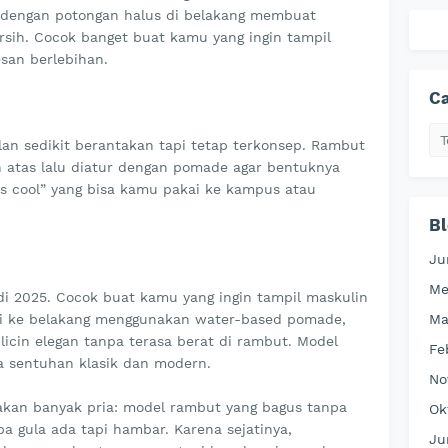
g dengan potongan halus di belakang membuat
rsih. Cocok banget buat kamu yang ingin tampil
esan berlebihan.
Ca
lan sedikit berantakan tapi tetap terkonsep. Rambut
an atas lalu diatur dengan pomade agar bentuknya
less cool” yang bisa kamu pakai ke kampus atau
Bl
Ju
Me
 di 2025. Cocok buat kamu yang ingin tampil maskulin
Ma
api ke belakang menggunakan water-based pomade,
icin elegan tanpa terasa berat di rambut. Model
Fe
a sentuhan klasik dan modern.
No
pakan banyak pria: model rambut yang bagus tanpa
Ok
npa gula ada tapi hambar. Karena sejatinya,
Ju