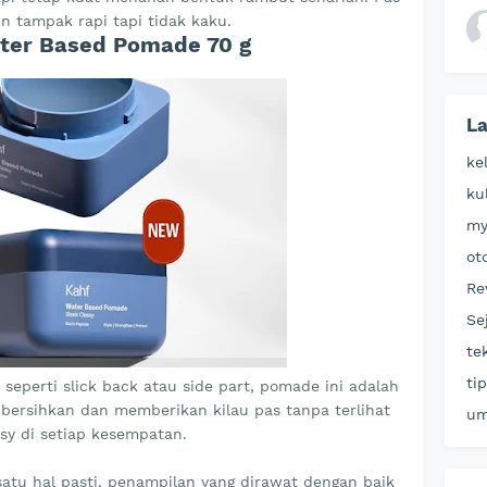
n tampak rapi tapi tidak kaku.
ater Based Pomade 70 g
La
ke
ku
my
ot
Re
Se
te
ti
seperti slick back atau side part, pomade ini adalah
ersihkan dan memberikan kilau pas tanpa terlihat
u
ssy di setiap kesempatan.
 satu hal pasti, penampilan yang dirawat dengan baik