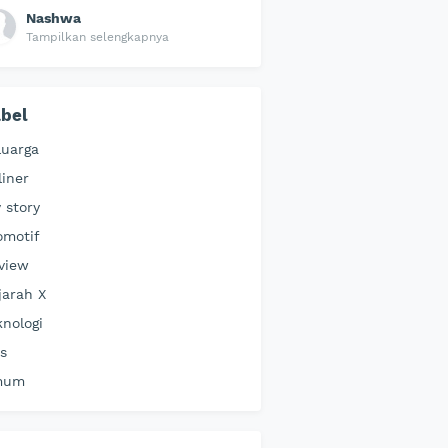
Nashwa
Tampilkan selengkapnya
bel
luarga
liner
 story
omotif
view
jarah X
knologi
ps
mum