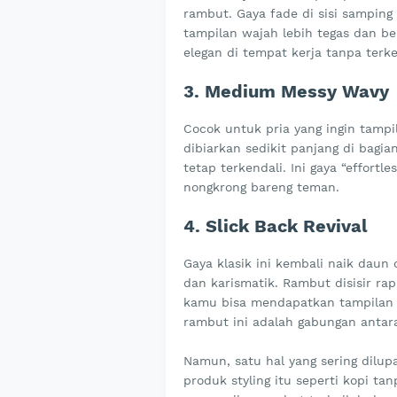
rambut. Gaya fade di sisi sampin
tampilan wajah lebih tegas dan be
elegan di tempat kerja tanpa terk
3. Medium Messy Wavy
Cocok untuk pria yang ingin tampi
dibiarkan sedikit panjang di bagi
tetap terkendali. Ini gaya “effort
nongkrong bareng teman.
4. Slick Back Revival
Gaya klasik ini kembali naik daun
dan karismatik. Rambut disisir r
kamu bisa mendapatkan tampilan l
rambut ini adalah gabungan antar
Namun, satu hal yang sering dilu
produk styling itu seperti kopi ta